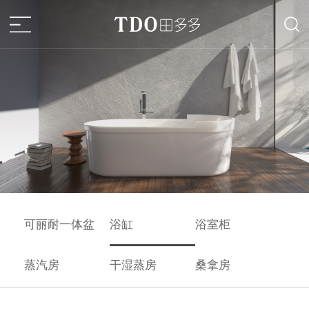
可丽耐一体盆
浴缸
浴室柜
蒸汽房
干湿蒸房
桑拿房